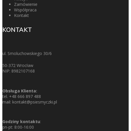
Zamówienie
Współpraca
Kontakt
KONTAKT
ul. Smoluchowskiego 30/6
50-372 Wrocław
NIP: 8982107168
Obsługa Klienta:
tel.
+48 666 897 488
mail:
kontakt@psiesmyczki.pl
Godziny kontaktu
:
pn-pt: 8:00-16:00