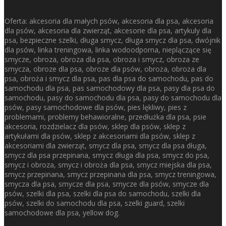
Oferta: akcesoria dla małych psów, akcesoria dla psa, akcesoria
dla psów, akcesoria dla zwierząt, akcesorie dla psa, artykuly dla
psa, bezpieczne szelki, długa smycz, długa smycz dla psa, dwójnik
dla psów, linka treningowa, linka wodoodporna, nieplączące się
smycze, obroza, obroza dla psa, obroza i smycz, obroza ze
smycza, obroze dla psa, obroze dla psów, obroża, obroża dla
psa, obroża i smycz dla psa, pas dla psa do samochodu, pas do
samochodu dla psa, pas samochodowy dla psa, pasy dla psa do
samochodu, pasy do samochodu dla psa, pasy do samochodu dla
psów, pasy samochodowe dla psów, pies lękliwy, pies z
problemami, problemy behawioralne, przedłużka dla psa, psie
akcesoria, rozdzielacz dla psów, sklep dla psów, sklep z
artykułami dla psów, sklep z akcesoriami dla psów, sklep z
akcesoriami dla zwierząt, smycz dla psa, smycz dla psa długa,
smycz dla psa przepinana, smycz długa dla psa, smycz do psa,
smycz i obroza, smycz i obroża dla psa, smycz miejska dla psa,
smycz przepinana, smycz przepinana dla psa, smycz treningowa,
smycza dla psa, smycze dla psa, smycze dla psów, smycze dla
psów, szelki dla psa, szelki dla psa do samochodu, szelki dla
psów, szelki do samochodu dla psa, szelki guard, szelki
samochodowe dla psa, yellow dog.