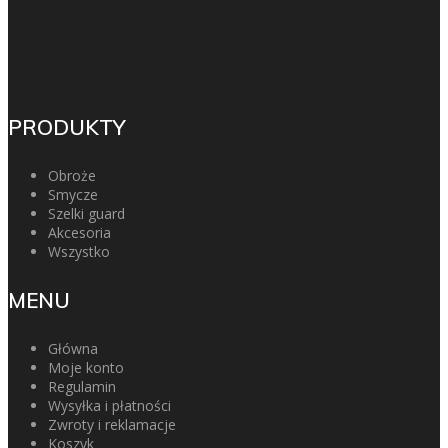
PRODUKTY
Obroże
Smycze
Szelki guard
Akcesoria
Wszystko
MENU
Główna
Moje konto
Regulamin
Wysyłka i płatności
Zwroty i reklamacje
Koszyk