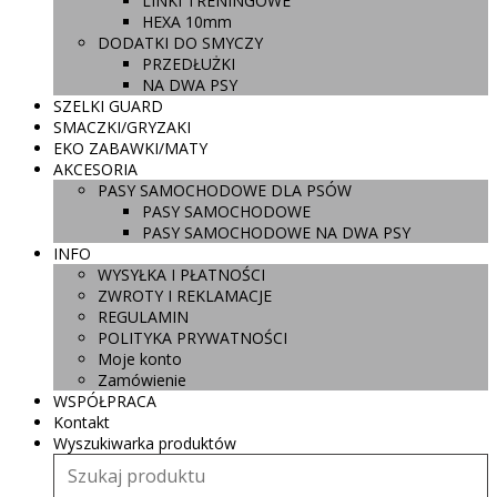
LINKI TRENINGOWE
HEXA 10mm
DODATKI DO SMYCZY
PRZEDŁUŻKI
NA DWA PSY
SZELKI GUARD
SMACZKI/GRYZAKI
EKO ZABAWKI/MATY
AKCESORIA
PASY SAMOCHODOWE DLA PSÓW
PASY SAMOCHODOWE
PASY SAMOCHODOWE NA DWA PSY
INFO
WYSYŁKA I PŁATNOŚCI
ZWROTY I REKLAMACJE
REGULAMIN
POLITYKA PRYWATNOŚCI
Moje konto
Zamówienie
WSPÓŁPRACA
Kontakt
Wyszukiwarka produktów