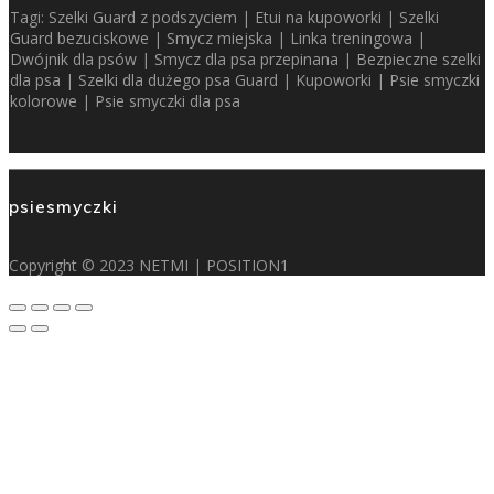
Tagi:
Szelki Guard z podszyciem
|
Etui na kupoworki
|
Szelki
Guard bezuciskowe
|
Smycz miejska
|
Linka treningowa
|
Dwójnik dla psów
|
Smycz dla psa przepinana
|
Bezpieczne szelki
dla psa
|
Szelki dla dużego psa Guard
|
Kupoworki
|
Psie smyczki
kolorowe
|
Psie smyczki dla psa
psiesmyczki
Copyright © 2023
NETMI
|
POSITION1