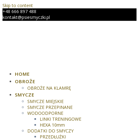
Skip to content
+48 666 897 488
kontakt@psiesmyczki.pl
HOME
OBROŻE
OBROŻE NA KLAMRĘ
SMYCZE
SMYCZE MIEJSKIE
SMYCZE PRZEPINANE
WODOODPORNE
LINKI TRENINGOWE
HEXA 10mm
DODATKI DO SMYCZY
PRZEDŁUŻKI